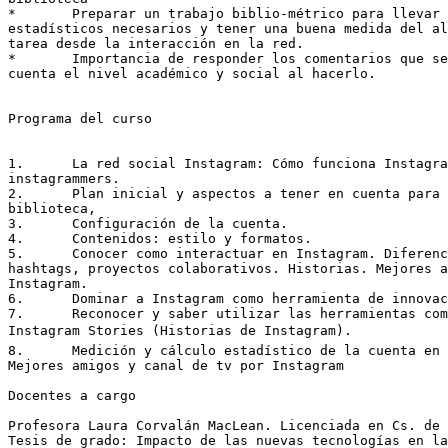
*	Preparar un trabajo biblio-métrico para llevar los datos

estadísticos necesarios y tener una buena medida del al
tarea desde la interacción en la red. 

*	Importancia de responder los comentarios que se realizan, tener en

cuenta el nivel académico y social al hacerlo. 

Programa del curso

1.	La red social Instagram: Cómo funciona Instagram. Instagram para

instagrammers. 

2.	Plan inicial y aspectos a tener en cuenta para crear la cuenta de la

biblioteca, 

3.	Configuración de la cuenta. 

4.	Contenidos: estilo y formatos. 

5.	Conocer como interactuar en Instagram. Diferencias seguidores,

hashtags, proyectos colaborativos. Historias. Mejores a
Instagram. 

6.	Dominar a Instagram como herramienta de innovación y creatividad. 

7.	Reconocer y saber utilizar las herramientas complementarias como

Instagram Stories (Historias de Instagram). 

8.	Medición y cálculo estadístico de la cuenta en la red social.

Mejores amigos y canal de tv por Instagram 

Docentes a cargo

Profesora Laura Corvalán MacLean. Licenciada en Cs. de 
Tesis de grado: Impacto de las nuevas tecnologías en la