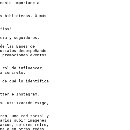
mente importancia

s bibliotecas. O más

fíos? 

cia y seguidores.

de las Bases de

ociales desempeñando

 promocionen eventos

 rol de influencer,

a concreto. 

 de qué lo identifica

tter e Instagram. 

su utilización exige,

ram, una red social y

arios subir imágenes

arcos, colores retro,

ma o en otras redes
