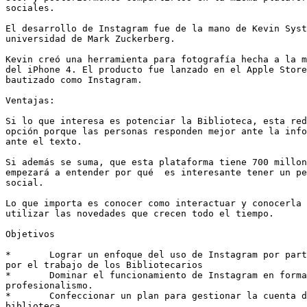
sociales.

El desarrollo de Instagram fue de la mano de Kevin Syst
universidad de Mark Zuckerberg.

Kevin creó una herramienta para fotografía hecha a la m
del iPhone 4. El producto fue lanzado en el Apple Store
bautizado como Instagram.

Ventajas:

Si lo que interesa es potenciar la Biblioteca, esta red
opción porque las personas responden mejor ante la info
ante el texto.

Si además se suma, que esta plataforma tiene 700 millon
empezará a entender por qué  es interesante tener un pe
social.

Lo que importa es conocer como interactuar y conocerla 
utilizar las novedades que crecen todo el tiempo.

Objetivos

*	Lograr un enfoque del uso de Instagram por parte de las bibliotecas

por el trabajo de los Bibliotecarios 

*	Dominar el funcionamiento de Instagram en forma acertada y con

profesionalismo. 

*	Confeccionar un plan para gestionar la cuenta de Instagram de la

biblioteca 
