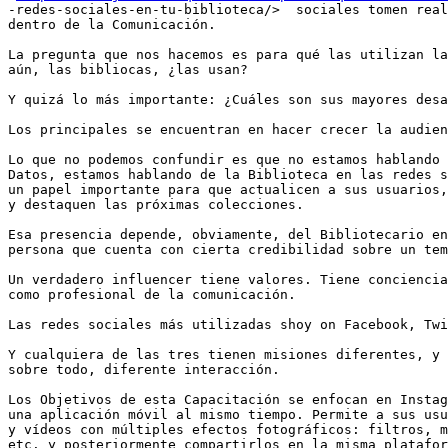
-redes-sociales-en-tu-biblioteca/>  sociales tomen real
dentro de la Comunicación. 

La pregunta que nos hacemos es para qué las utilizan la
aún, las bibliocas, ¿las usan?

Y quizá lo más importante: ¿Cuáles son sus mayores desa
Los principales se encuentran en hacer crecer la audien
Lo que no podemos confundir es que no estamos hablando 
Datos, estamos hablando de la Biblioteca en las redes s
un papel importante para que actualicen a sus usuarios,
y destaquen las próximas colecciones. 

Esa presencia depende, obviamente, del Bibliotecario en
persona que cuenta con cierta credibilidad sobre un tem
Un verdadero influencer tiene valores. Tiene conciencia
como profesional de la comunicación.

Las redes sociales más utilizadas shoy on Facebook, Twi
Y cualquiera de las tres tienen misiones diferentes, y 
sobre todo, diferente interacción. 

Los Objetivos de esta Capacitación se enfocan en Instag
una aplicación móvil al mismo tiempo. Permite a sus usu
y vídeos con múltiples efectos fotográficos: filtros, m
etc. y posteriormente compartirlos en la misma platafor