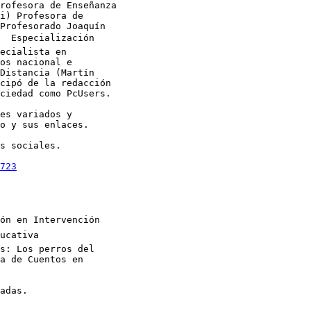
rofesora de Enseñanza

i) Profesora de

Profesorado Joaquín

 Especialización

ecialista en

os nacional e

Distancia (Martín

cipó de la redacción

ciedad como PcUsers. 

es variados y

o y sus enlaces.

s sociales. 

723
  

ón en Intervención

cativa  

s: Los perros del

a de Cuentos en

adas.
