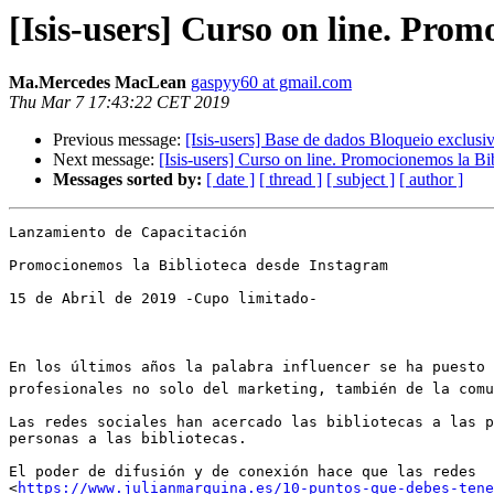
[Isis-users] Curso on line. Pro
Ma.Mercedes MacLean
gaspyy60 at gmail.com
Thu Mar 7 17:43:22 CET 2019
Previous message:
[Isis-users] Base de dados Bloqueio exclus
Next message:
[Isis-users] Curso on line. Promocionemos la Bi
Messages sorted by:
[ date ]
[ thread ]
[ subject ]
[ author ]
Lanzamiento de Capacitación

Promocionemos la Biblioteca desde Instagram

15 de Abril de 2019 -Cupo limitado-

En los últimos años la palabra influencer se ha puesto 
profesionales no solo del marketing, también de la comu
Las redes sociales han acercado las bibliotecas a las p
personas a las bibliotecas. 

El poder de difusión y de conexión hace que las redes

<
https://www.julianmarquina.es/10-puntos-que-debes-tene