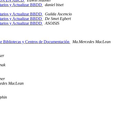
 RDA EN ABCD
Edwin Hübner
litarios y Actualizar BBDD
daniel biset
litarios y Actualizar BBDD
Guilda Ascencio
litarios y Actualizar BBDD
De Smet Egbert
litarios y Actualizar BBDD
ASOISIS
 de Bibliotecas y Centros de Documentación
Ma.Mercedes MacLean
ker
inak
ner
cedes MacLean
phin