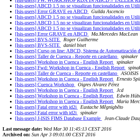
[Isis-users] FW: WORKSHOP RDA IN ABCD // TALLER
[Isis-users] ABCD 1.5 no se visualizan funcionalidades en Uti
[Isis-users] Error GRAVE en ABCD
Guilda Ascencio
[Isis-users] ABCD 1.5 no se visualizan funcionalidades en Uti
[Isis-users] ABCD 1.5 no se visualizan funcionalidades en Uti
[Isis-users] ABCD 1.5 no se visualizan funcionalidades en Uti
[Isis-users] Error GRAVE en ABCD
Ma.Mercedes MacLean
[Isis-users] BVS-SITE
Roger Guilherme
[Isis-users] BVS-SITE
daniel biset
[Isis-users] Curso on line: ABCD, Sistema de Automatización
[Isis-users] Taller de Cuenca - Reporte en castellano
spinaker
[Isis-users] Workshop in Cuenca - English Report
spinaker
[Isis-users] Fwd: Workshop in Cuenca - English Report
spina
[Isis-users] Taller de Cuenca - Reporte en castellano
ASOISIS
[Isis-users] Workshop in Cuenca - English Report
Ernesto Sp
[Isis-users] Cuenca Workshop
Oigres Alvarez Pérez
[Isis-users] Workshop in Cuenca - English Report
Jcd
[Isis-users] Workshop in Cuenca - English Report
Edwin Hüb
[Isis-users] Workshop in Cuenca - English Report
Maria Mer
[Isis-users] Fatal error with id2i
Eustache Mêgnigbêto
[Isis-users] Fatal error with id2i
spinaker
[Isis-users] J-ISIS FIMS Database Example
Jean-Claude Dau
Last message date:
Wed Mar 30 11:45:13 CEST 2016
Archived on:
Sun Apr 3 09:01:00 CEST 2016