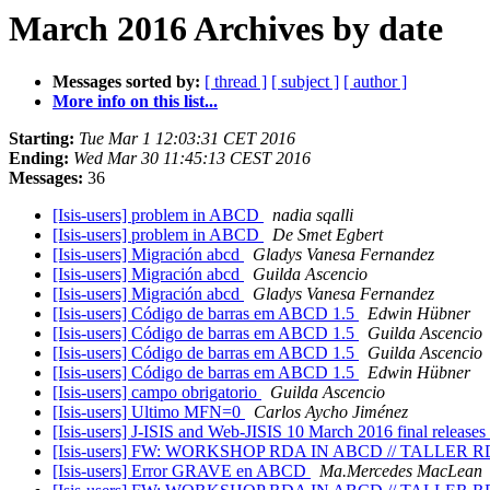
March 2016 Archives by date
Messages sorted by:
[ thread ]
[ subject ]
[ author ]
More info on this list...
Starting:
Tue Mar 1 12:03:31 CET 2016
Ending:
Wed Mar 30 11:45:13 CEST 2016
Messages:
36
[Isis-users] problem in ABCD
nadia sqalli
[Isis-users] problem in ABCD
De Smet Egbert
[Isis-users] Migración abcd
Gladys Vanesa Fernandez
[Isis-users] Migración abcd
Guilda Ascencio
[Isis-users] Migración abcd
Gladys Vanesa Fernandez
[Isis-users] Código de barras em ABCD 1.5
Edwin Hübner
[Isis-users] Código de barras em ABCD 1.5
Guilda Ascencio
[Isis-users] Código de barras em ABCD 1.5
Guilda Ascencio
[Isis-users] Código de barras em ABCD 1.5
Edwin Hübner
[Isis-users] campo obrigatorio
Guilda Ascencio
[Isis-users] Ultimo MFN=0
Carlos Aycho Jiménez
[Isis-users] J-ISIS and Web-JISIS 10 March 2016 final releases
[Isis-users] FW: WORKSHOP RDA IN ABCD // TALLER
[Isis-users] Error GRAVE en ABCD
Ma.Mercedes MacLean